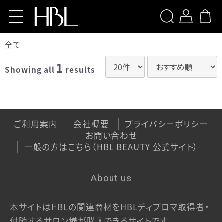
検索
全て
Home
1
Showing all
results
Products
【導入サロン様専用】HBL BEAUTY
ご利用案内
会社概要
プライバシーポリシー
【導入サロン様専用】HBL
お問い合わせ
PROFESSIONAL
一般の方はこちら（HBL BEAUTY 公式サイト）
【導入サロン様専用】Brow XENNA
About us
LOGIN
本サイトはHBLの関連商材をHBLディプロマ取得者・
お問い合わせ
付随するサロン様が購入できるサイトです。